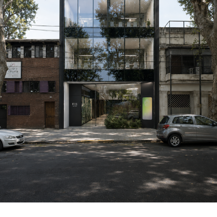
Arquitetura
Design de Interiores
Branding
Desenvolvimento Estratégico
Design de Sistemas Complexos
Paisagem
CONTATO