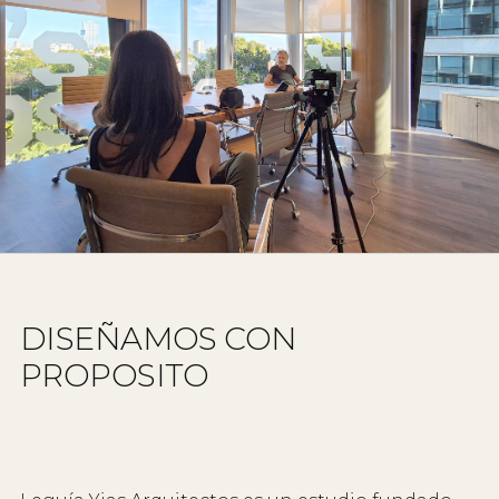
Arquitectura
Interiorismo
Branding
Desarrollo Estratégico
Diseño de sistemas complejos
Paisaje
DISEÑAMOS CON
PROPOSITO
CONTACTO