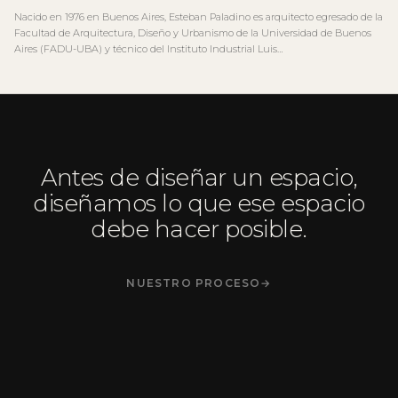
Nacido en 1976 en Buenos Aires, Esteban Paladino es arquitecto egresado de la
Facultad de Arquitectura, Diseño y Urbanismo de la Universidad de Buenos
Aires (FADU-UBA) y técnico del Instituto Industrial Luis…
Antes de diseñar un espacio,
diseñamos lo que ese espacio
debe hacer posible.
NUESTRO PROCESO
→