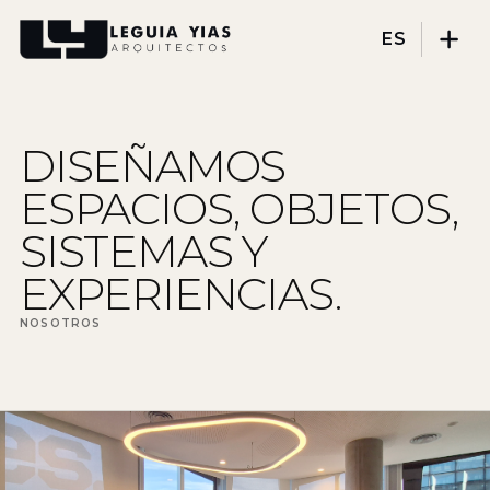
ES
Proyectos
DISEÑAMOS
Proceso
ESPACIOS, OBJETOS,
Pensamiento
SISTEMAS Y
Prensa
EXPERIENCIAS.
Nosotros
NOSOTROS
DISCIPLINAS