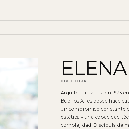
DISCIPLINAS
Arquitectura
ELENA
Interiorismo
Branding
DIRECTORA
Arquitecta nacida en 1973 en
Desarrollo Estratégico
Buenos Aires desde hace casi
Diseño de sistemas complejo
un compromiso constante co
estética y una capacidad té
Paisaje
complejidad. Discípula de m