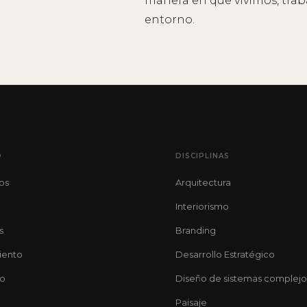
manera en que vivimos, tra
entorno.
O
DISCIPLINAS
os
Arquitectura
o
Interiorismo
s
Branding
iento
Desarrollo Estratégico
to
Diseño de sistemas complejo
Paisaje