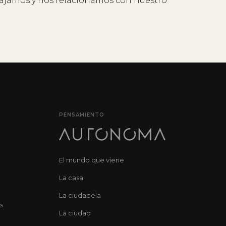
bajamos y nos relacionamos con nuestro
PENSAMIENTO
El mundo que viene
La casa
La ciudadela
s
La ciudad