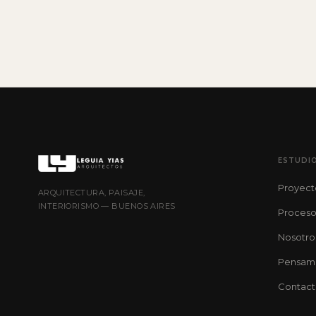
ESTUDI
Proyect
ARQUITECTURA, PAISAJE,
INTERIORISMO — BUENOS AIRES
Proces
Nosotro
Pensam
Contac