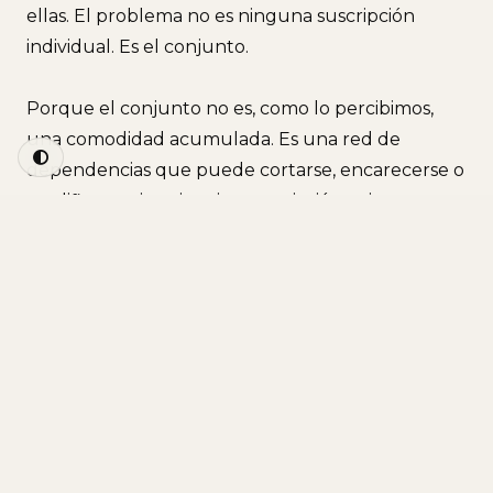
ellas. El problema no es ninguna suscripción
individual. Es el conjunto.
Porque el conjunto no es, como lo percibimos,
una comodidad acumulada. Es una red de
dependencias que puede cortarse, encarecerse o
modificarse sin aviso, sin negociación y sin recurso
efectivo.
LO QUE YA PASÓ
El 16 de junio de 2019, Argentina, Uruguay y
partes de Paraguay y Brasil se quedaron sin
electricidad. Cuarenta y ocho millones de
personas, entre seis y dieciséis horas de oscuridad.
No fue un ataque ni un desastre natural: fue la