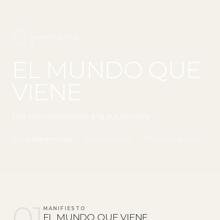
01
MANIFIESTO
EL MUNDO QUE
VIENE
Del suscripcionismo a la autonomía
Por
Guillermo Yias
·
Mayo de 2026
·
59 min de lectura
01
MANIFIESTO
EL MUNDO QUE VIENE