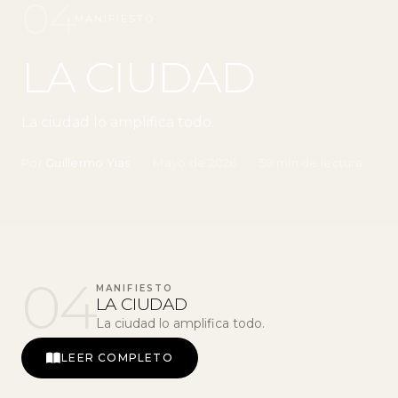
04
MANIFIESTO
LA CIUDAD
La ciudad lo amplifica todo.
Por
Guillermo Yias
·
Mayo de 2026
·
59 min de lectura
04
MANIFIESTO
LA CIUDAD
La ciudad lo amplifica todo.
LEER COMPLETO