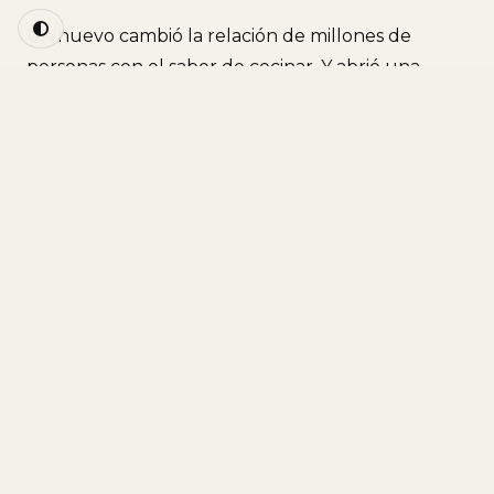
Un huevo cambió la relación de millones de
personas con el saber de cocinar. Y abrió una
pregunta que la industria del siglo XX respondió
con entusiasmo: si un huevo alcanzaba para que
alguien se sintiera autor de algo que venía
fabricado, ¿qué otros saberes podían
empaquetarse en cajas y reemplazarse por la
ilusión de participación?
La respuesta fue: todos.
El saber de cocinar, el de reparar, el de construir,
el de cultivar, el de orientarse. Uno por uno, cada
saber fue reemplazado por una caja con
instrucciones y un huevo simbólico. Hoy, si no está