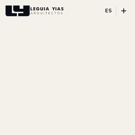
ES
Proyectos
Proceso
Pensamiento
Prensa
Nosotros
DISCIPLINAS