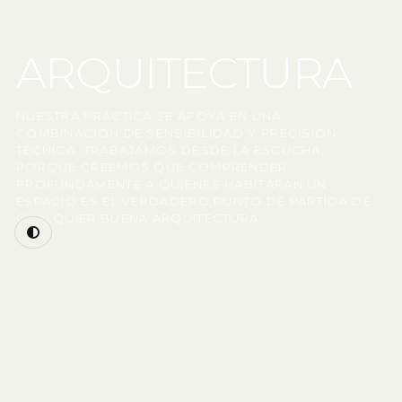
ARQUITECTURA
NUESTRA PRÁCTICA SE APOYA EN UNA
COMBINACIÓN DE SENSIBILIDAD Y PRECISIÓN
TÉCNICA. TRABAJAMOS DESDE LA ESCUCHA,
PORQUE CREEMOS QUE COMPRENDER
PROFUNDAMENTE A QUIENES HABITARÁN UN
ESPACIO ES EL VERDADERO PUNTO DE PARTIDA DE
CUALQUIER BUENA ARQUITECTURA.
Entendemos la arquitectura como una forma de
pensar el mundo. No solo como construcción,
sino como una herramienta capaz de