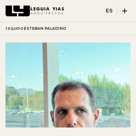
ES
ESTEBAN PALADINO
EQUIPO
Proyectos
Proceso
Pensamiento
Prensa
Nosotros
DISCIPLINAS