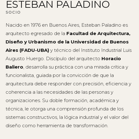
ESTEBAN PALADINO
Arquitectura
SOCIO
Interiorismo
Nacido en 1976 en Buenos Aires, Esteban Paladino es
Branding
arquitecto egresado de la
Facultad de Arquitectura,
Desarrollo Estratégico
Diseño y Urbanismo de la Universidad de Buenos
Aires (FADU-UBA)
y técnico del Instituto Industrial Luis
Diseño de sistemas complejos
Augusto Huergo. Discípulo del arquitecto
Horacio
Paisaje
Baliero
, desarrolla su práctica con una mirada crítica y
funcionalista, guiada por la convicción de que la
arquitectura debe responder con precisión, eficiencia y
coherencia a las necesidades de las personas y
organizaciones. Su doble formación, académica y
técnica, le otorga una comprensión profunda de los
sistemas constructivos, la lógica industrial y el valor del
diseño como herramienta de transformación.
CONTACTO