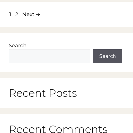
Page
Page
1
2
Next
→
Search
Search
Recent Posts
Recent Comments