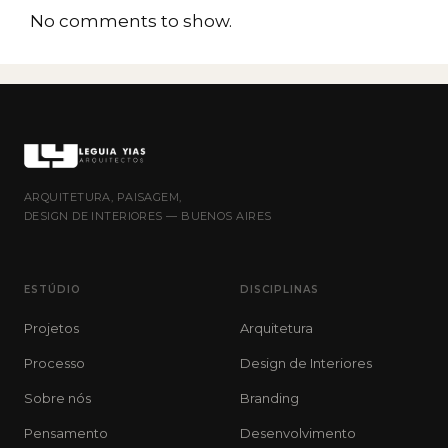
No comments to show.
ARQUITETURA, PAISAGEM,
DESIGN DE INTERIORES — BUENOS AIRES
ESTÚDIO
DISCIPLINAS
Projetos
Arquitetura
Processo
Design de Interiores
Sobre nós
Branding
Pensamento
Desenvolvimento