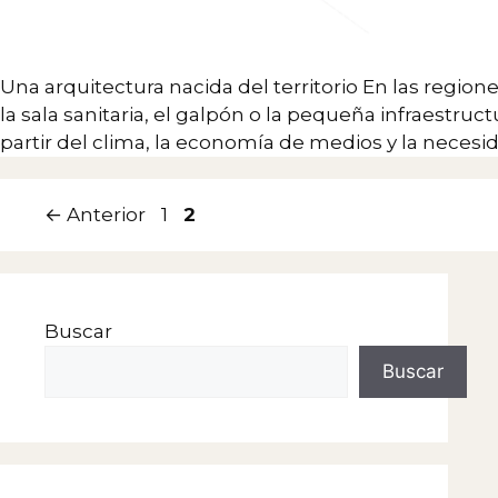
Una arquitectura nacida del territorio En las region
la sala sanitaria, el galpón o la pequeña infraestr
partir del clima, la economía de medios y la neces
Página
Página
←
Anterior
1
2
Buscar
Buscar