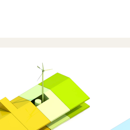
DISCIPLINAS
Arquitectura
Interiorismo
Branding
Desarrollo Estratégico
Diseño de sistemas complejo
Paisaje