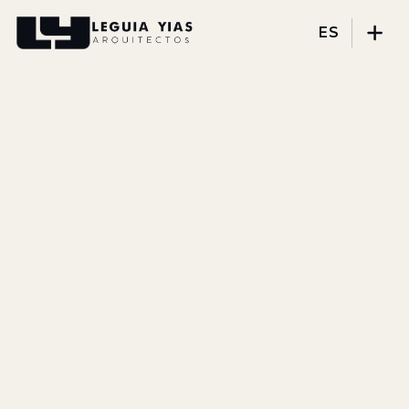
ES
Proyectos
Proceso
Pensamiento
Prensa
Nosotros
DISCIPLINAS