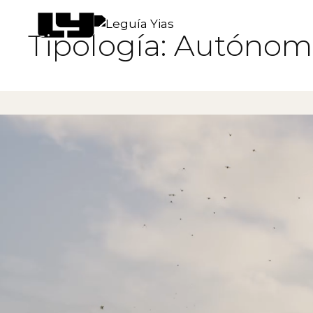
Tipología:
Autónom
Proyectos
Proceso
Pensamiento
Prensa
Nosotros