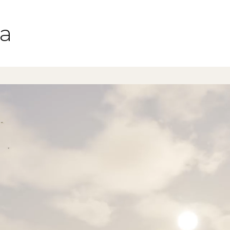
a
DISCIPLINAS
Arquitectura
Interiorismo
Branding
Desarrollo Estratégico
Diseño de sistemas complejo
Paisaje