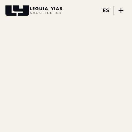
ES
Proyectos
Proceso
Pensamiento
Prensa
Nosotros
DISCIPLINAS