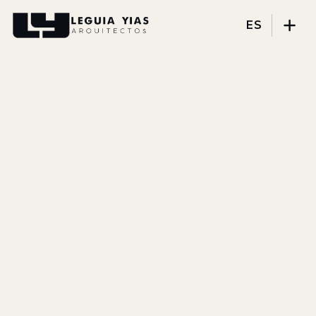
ES
Proyectos
Proceso
Pensamiento
Prensa
Nosotros
DISCIPLINAS