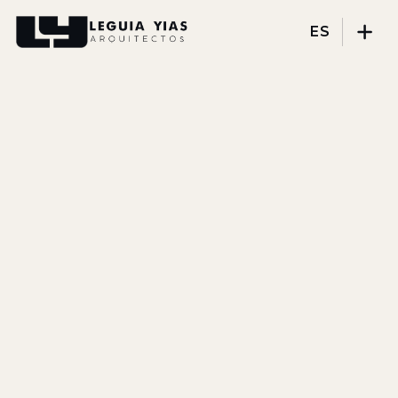
ES
Proyectos
Proceso
Pensamiento
Prensa
Nosotros
DISCIPLINAS